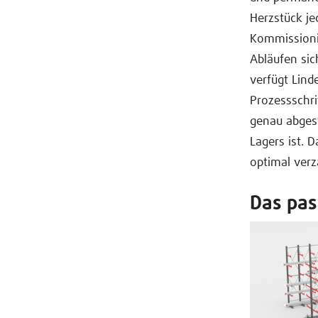
Herzstück jed
Kommissionie
Abläufen sic
verfügt Lin
Prozessschri
genau abges
Lagers ist. 
optimal ver
Das pa