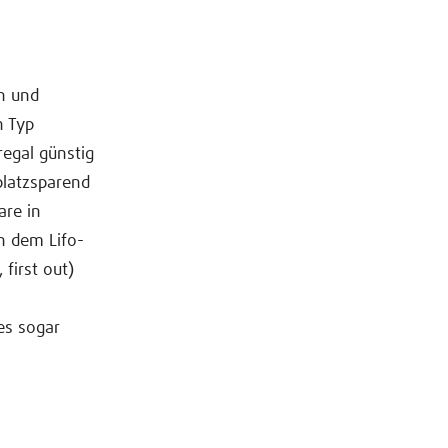
n und
h Typ
regal günstig
platzsparend
are in
h dem Lifo-
 first out)
es sogar