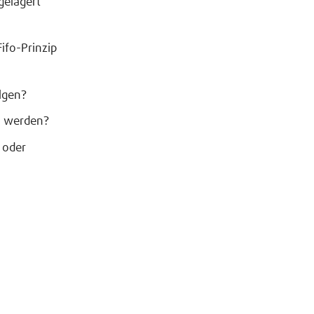
gelagert
Fifo-Prinzip
lgen?
t werden?
 oder