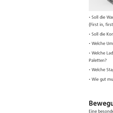
• Soll die Wa
(First in, fi
• Soll die 
• Welche Ums
• Welche Lad
Paletten?
• Welche St
• Wie gut mu
Bewegu
Eine besonde