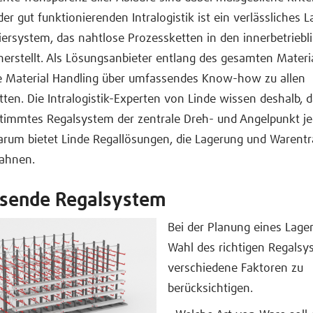
er gut funktionierenden Intralogistik ist ein verlässliches 
rsystem, das nahtlose Prozessketten in den innerbetriebl
herstellt. Als Lösungsanbieter entlang des gesamten Materi
de Material Handling über umfassendes Know-how zu allen
tten. Die Intralogistik-Experten von Linde wissen deshalb, d
timmtes Regalsystem der zentrale Dreh- und Angelpunkt je
Darum bietet Linde Regallösungen, die Lagerung und Warent
zahnen.
ssende Regalsystem
Bei der Planung eines Lage
Wahl des richtigen Regalsy
verschiedene Faktoren zu
berücksichtigen.