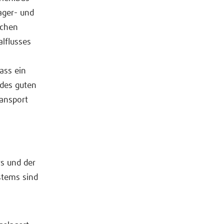
Lager- und
ichen
alflusses
ass ein
des guten
ransport
rs und der
stems sind