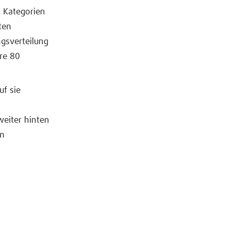
i Kategorien
ten
gsverteilung
are 80
uf sie
eiter hinten
en