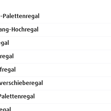
-Palettenregal
ang-Hochregal
egal
regal
fregal
verschieberegal
Palettenregal
regal