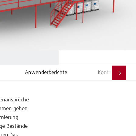
Anwenderberichte
Kontakt
ndenansprüche
nehmen gehen
imierung
nge Bestände
rien.Das