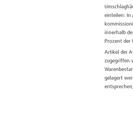
Umschlaghäuf
einteilen: In
kommissionie
innerhalb de
Prozent der
Artikel der A
zugegriffen 
Warenbestan
gelagert we
entsprechen,