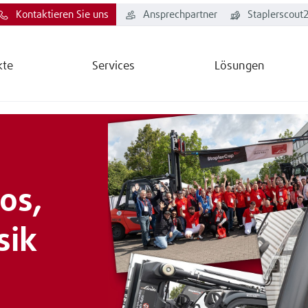
Kontaktieren Sie uns
Ansprechpartner
Staplerscout
kte
Services
Lösungen
os,
sik