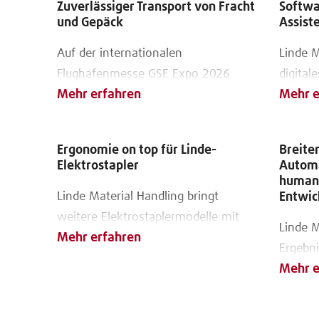
Zuverlässiger Transport von Fracht
Softwa
und Gepäck
Assist
Auf der internationalen
Linde M
Flughafenmesse GSE Expo 2026
digital
Mehr erfahren
Mehr e
zeigt Linde Material Handling
Verwal
passgenaue Lösungen für die
Flurför
Bodenabfertigung
Ergonomie on top für Linde-
Breite
Elektrostapler
Automa
humano
Linde Material Handling bringt
Entwic
weitere Elektrostaplermodelle mit
Linde M
Mehr erfahren
fest integrierter Lithium-Ionen-
Ergebni
Batterie auf den Markt
Mehr e
Entwic