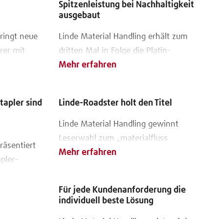
Spitzenleistung bei Nachhaltigkeit
ausgebaut
bringt neue
Linde Material Handling erhält zum
rer mit
dritten Mal in Folge die Platin-
Mehr erfahren
ie auf den
Auszeichnung von EcoVadis
apler sind
Linde-Roadster holt den Titel
Linde Material Handling gewinnt
Leserwahl zum „materialfluss
räsentiert
Mehr erfahren
PRODUKT DES JAHRES 2026“ in der
pler-
Kategorie „Flurförderzeuge“
herheit und
Für jede Kundenanforderung die
individuell beste Lösung