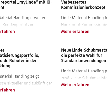
reportal „myLinde“ mit KI-
Verbessertes
ent
Kommissionierkonzept
aterial Handling erweitert
Linde Material Handling 
es Kundenportal zur
Horizontal-Kommissionie
rfahren
Mehr erfahren
tung und Steuerung von
integrierter Li-ION-Batter
derzeugflotten
Markt
res
Neue Linde-Schubmastst
tisierungsportfolio,
die perfekte Wahl für
ide Roboter in der
Standardanwendungen
klung
Linde Material Handling p
aterial Handling zeigt
zusätzliche Schubmaststa
sse aktueller und zukünftiger
Mehr erfahren
Baureihe für Agilität, Sic
rfahren
klung
Komfort im Lager