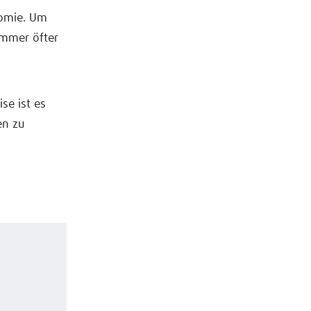
omie. Um
immer öfter
se ist es
en zu