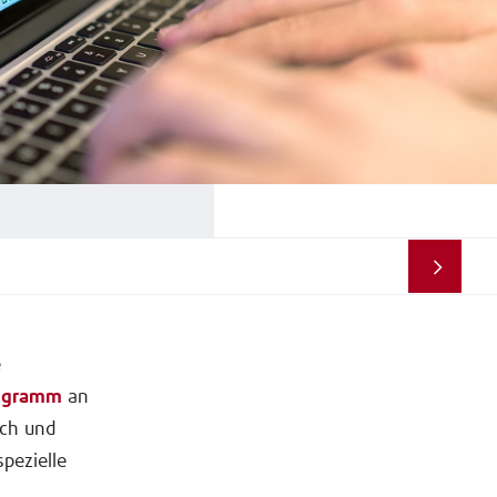
e
rogramm
an
ich und
spezielle