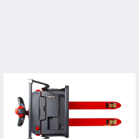
Technische Daten
Model
Tragfähigkeit/Last
Hub
Fahrgeschwindi
mit/ohne Last
T25
2,5 (t)
125 (mm)
6 / 6 km/h