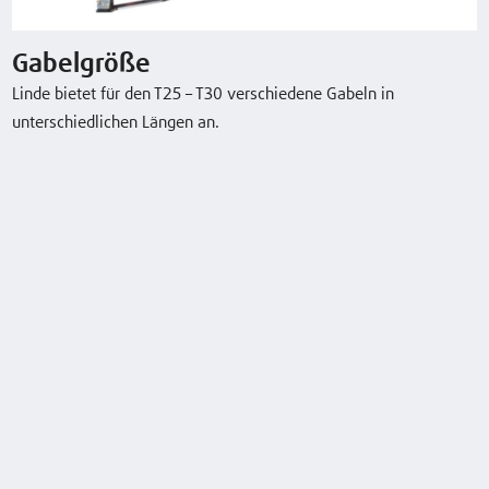
Gabelgröße
T30
3,0 (t)
125 (mm)
6 / 6 km/h
Linde bietet für den T25 – T30 verschiedene Gabeln in
unterschiedlichen Längen an.
Typenblatt herunterladen
Sonderausstattung
Gabelgröße
Lastschutzgitter
BlueSpot™