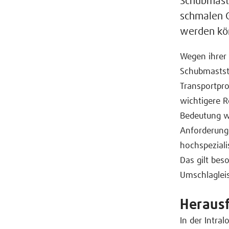
Schubmasts
schmalen G
werden kö
Wegen ihrer
Schubmaststa
Transportpr
wichtigere R
Bedeutung w
Anforderunge
hochspeziali
Das gilt be
Umschlagleis
Heraus
In der Intra