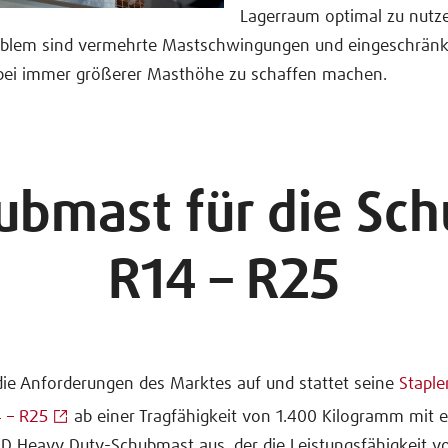
Lagerraum optimal zu nutze
oblem sind vermehrte Mastschwingungen und eingeschränkte
bei immer größerer Masthöhe zu schaffen machen.
bmast für die Sc
R14 – R25
 die Anforderungen des Marktes auf und stattet seine
Staple
 – R25
ab einer Tragfähigkeit von 1.400 Kilogramm mit 
D Heavy Duty-Schubmast aus, der die Leistungsfähigkeit v