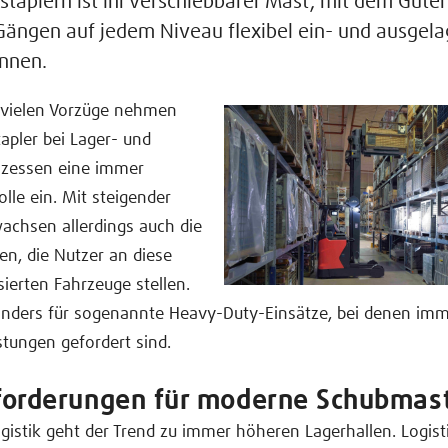
taplern ist ihr verschiebbarer Mast, mit dem Güter
ängen auf jedem Niveau flexibel ein- und ausgela
nnen.
 vielen Vorzüge nehmen
pler bei Lager- und
ozessen eine immer
olle ein. Mit steigender
achsen allerdings auch die
n, die Nutzer an diese
sierten Fahrzeuge stellen.
sonders für sogenannte Heavy-Duty-Einsätze, bei denen im
tungen gefordert sind.
forderungen für moderne Schubmast
logistik geht der Trend zu immer höheren Lagerhallen. Logist