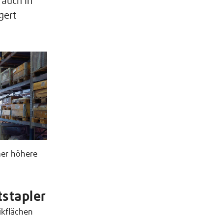
 auch in
gert
mer höhere
stapler
ikflächen