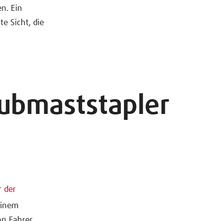
n. Ein
 Sicht, die
hubmaststapler
r der
einem
on Fahrer