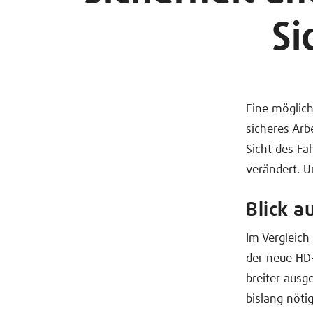
Si
Eine möglich
sicheres Arb
Sicht des Fa
verändert. U
Blick a
Im Vergleich
der neue HD
breiter ausg
bislang nöti