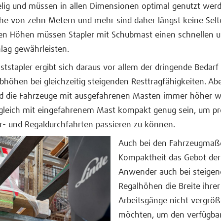
elig und müssen in allen Dimensionen optimal genutzt wer
he von zehn Metern und mehr sind daher längst keine Selt
sen Höhen müssen Stapler mit Schubmast einen schnellen u
ag gewährleisten.
tstapler ergibt sich daraus vor allem der dringende Bedar
höhen bei gleichzeitig steigenden Resttragfähigkeiten. Abe
d die Fahrzeuge mit ausgefahrenen Masten immer höher w
zugleich mit eingefahrenem Mast kompakt genug sein, um p
r- und Regaldurchfahrten passieren zu können.
Auch bei den Fahrzeugmaße
Kompaktheit das Gebot der
Anwender auch bei steige
Regalhöhen die Breite ihrer
Arbeitsgänge nicht vergröß
möchten, um den verfügba