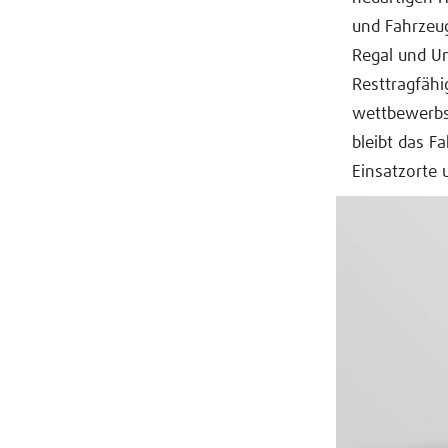
und Fahrzeug
Regal und U
Resttragfähi
wettbewerbs
bleibt das F
Einsatzorte