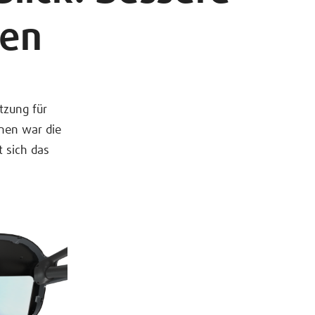
gen
tzung für
onen war die
 sich das