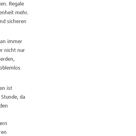
den. Regale
enheit mehr.
nd sicheren
f an immer
r nicht nur
erden,
roblemlos
n ist
 Stunde, da
nden
ern
ren