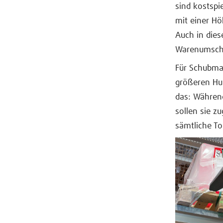
sind kostspi
mit einer Hö
Auch in die
Warenumschl
Für Schubmas
größeren Hub
das: Währen
sollen sie 
sämtliche To